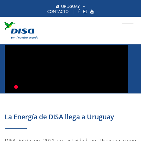
URUGUAY
CONTACTO
|
La Energía de DISA llega a Uruguay
DISA inicia en 2021 su actividad en Uruguay como